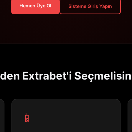
Hemen Üye Ol
Sisteme Giriş Yapın
den Extrabet'i Seçmelisin
📱