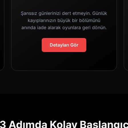
Şanssız günlerinizi dert etmeyin. Günlük
kayıplarınızın büyük bir bölümünü
anında iade alarak oyunlara geri dönün.
Detayları Gör
3 Adımda Kolay Başlangı