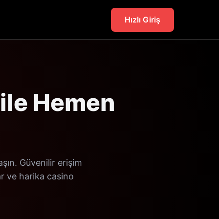
Hızlı Giriş
ile Hemen
aşın. Güvenilir erişim
r ve harika casino