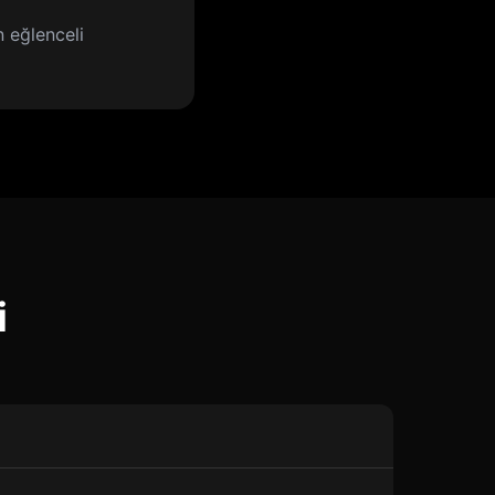
 eğlenceli
i