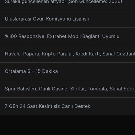
Sürekli güncellenen altyapı (Son Güncelleme: 2026)
Uluslararası Oyun Komisyonu Lisanslı
%100 Responsive, Extrabet Mobil Bağlantı Uyumlu
Havale, Papara, Kripto Paralar, Kredi Kartı, Sanal Cüzdan
Ortalama 5 - 15 Dakika
Spor Bahisleri, Canlı Casino, Slotlar, Tombala, Sanal Spor
7 Gün 24 Saat Kesintisiz Canlı Destek